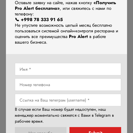
4. Привлечение туристов и доставка
Оставьте заявку на сайте, нажав кнопку
«Получить
Pro Alert бесплатно»
, или свяжитесь с нами по
телефону:
📞 +998 78 333 91 65
Не упустите возможность целый месяц бесплатно
пользоваться системой онлайн-контроля ресторана и
оценить все преимущества
Pro Alert
в работе
вашего бизнеса.
В Узбекистане с каждым годом растет число туристов,
особенно в городах с богатой культурой, как Самарканд или
Бухара. Автоматизация может стать вашим козырем:
В случае если Ваш номер будет недоступен, наш
внедрение киосков самообслуживания с поддержкой
менеджер моментально свяжется с Вами в Telegram в
нескольких языков или интеграция с сервисами доставки
рабочее время.
привлечет новую аудиторию.