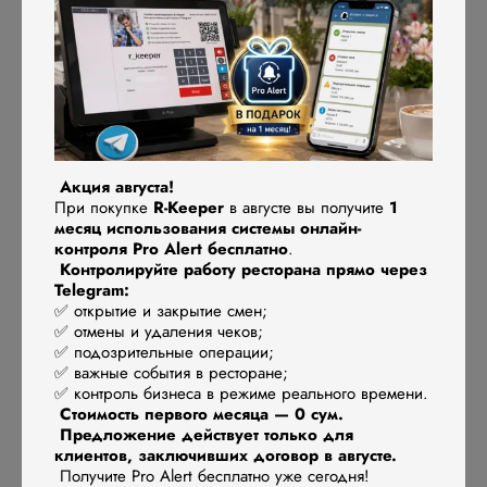
потерь
В «низкий» сезон расходы на складские запасы могут
съесть значительную часть бюджета. Система автоматизации
помогает не только вести учет, но и прогнозировать
потребности. Например, если зимой продажи холодных
Акция августа!
напитков падают, вы сможете избежать закупки излишков.
При покупке
R-Keeper
в августе вы получите
1
месяц использования системы онлайн-
Советы:
контроля Pro Alert бесплатно
.
Контролируйте работу ресторана прямо через
Telegram:
Используйте автоматическое списание продуктов с
✅ открытие и закрытие смен;
✅ отмены и удаления чеков;
учетом сроков годности.
✅ подозрительные операции;
Подключите систему управления запасами, чтобы
✅ важные события в ресторане;
своевременно получать уведомления о необходимости
✅ контроль бизнеса в режиме реального времени.
Стоимость первого месяца — 0 сум.
пополнения.
Предложение действует только для
клиентов, заключивших договор в августе.
Получите Pro Alert бесплатно уже сегодня!