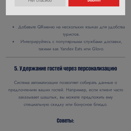
Submit
Нет спасибо
Советы:
Добавьте QR-меню на нескольких языках для удобства
туристов.
Интегрируйтесь с популярными службами доставки,
такими как Yandex Eats или Glovo.
5. Удержание гостей через персонализацию
Система автоматизации позволяет собирать данные о
предпочтениях ваших гостей. Например, если клиент часто
заказывает шашлык, вы можете предложить ему
специальную скидку или бонусное блюдо.
Советы: