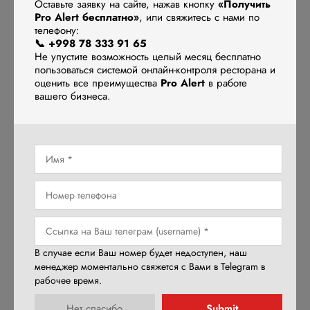
Оставьте заявку на сайте, нажав кнопку
«Получить
отличное решение. Он проще, удобнее, и тебе не придется
Pro Alert бесплатно»
, или свяжитесь с нами по
тратить деньги на IT-инфраструктуру.
телефону:
📞 +998 78 333 91 65
Если у тебя
крупный ресторан с высокой
Не упустите возможность целый месяц бесплатно
пользоваться системой онлайн-контроля ресторана и
проходимостью и сложными бизнес-процессами
, то
оценить все преимущества
Pro Alert
в работе
стоит подумать. Возможности кастомизации в облаке пока
вашего бизнеса.
чуть скромнее, а зависимость от интернета – серьезный
фактор.
Вывод
Облачный R_keeper – это удобство, мобильность и меньше
головной боли с оборудованием. Но если у тебя
супердинамичное заведение, где счет идет на секунды,
лучше заранее протестировать систему и позаботиться о
В случае если Ваш номер будет недоступен, наш
резервном интернете.
менеджер моментально свяжется с Вами в Telegram в
рабочее время.
А ты уже пробовал облачный R_keeper? Делись опытом в
комментариях!
Submit
Нет спасибо