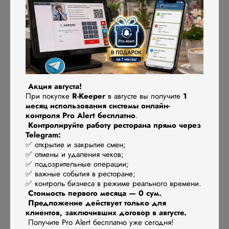
Но есть и минусы
❌
Зависимость от интернета
– если интернет пропал,
работа системы может замедлиться или остановиться. Важно
иметь надежного провайдера и резервный 4G/5G.
❌
Абонентская плата
– за облачные сервисы нужно
Акция августа!
При покупке
R-Keeper
в августе вы получите
1
платить регулярно. Это удобнее, чем сразу покупать
месяц использования системы онлайн-
дорогое оборудование, но в долгосрочной перспективе
контроля Pro Alert бесплатно
.
расходы могут быть выше.
Контролируйте работу ресторана прямо через
Telegram:
❌
Ограниченные возможности кастомизации
– в
✅ открытие и закрытие смен;
отличие от локального R_keeper, в облачном варианте не все
✅ отмены и удаления чеков;
можно адаптировать под свои нужды.
✅ подозрительные операции;
✅ важные события в ресторане;
✅ контроль бизнеса в режиме реального времени.
Так стоит ли переходить?
Стоимость первого месяца — 0 сум.
Предложение действует только для
Если у тебя
небольшое кафе, кофейня или ресторан
клиентов, заключивших договор в августе.
Получите Pro Alert бесплатно уже сегодня!
без сложных процессов
, то облачный R_keeper –