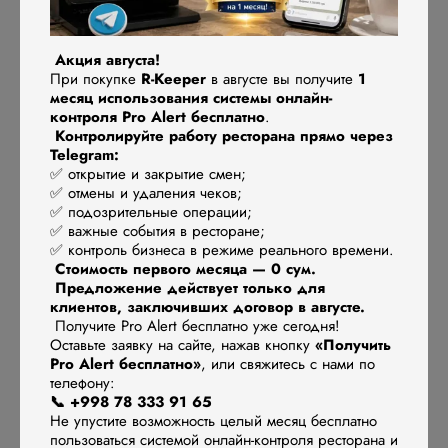
В итоге — владелец спит спокойно, а не проверяет отчёты
каждую ночь. Система работает. Персонал доволен. А всё
Акция августа!
потому, что за системой —
люди, неравнодушные и
При покупке
R-Keeper
в августе вы получите
1
профессиональные.
месяц использования системы онлайн-
контроля Pro Alert бесплатно
.
Контролируйте работу ресторана прямо через
На что стоит смотреть при выборе
Telegram:
автоматизации?
✅ открытие и закрытие смен;
✅ отмены и удаления чеков;
✅ подозрительные операции;
Да, цена и функции — важны. Но задайте себе другие
✅ важные события в ресторане;
✅ контроль бизнеса в режиме реального времени.
вопросы:
Стоимость первого месяца — 0 сум.
Предложение действует только для
Кто будет внедрять систему?
клиентов, заключивших договор в августе.
Это человек, который просто «продал» и исчез? Или
Получите Pro Alert бесплатно уже сегодня!
с вами будет работать менеджер, который знает
Оставьте заявку на сайте, нажав кнопку
«Получить
Pro Alert бесплатно»
, или свяжитесь с нами по
ресторанный бизнес изнутри?
телефону:
📞 +998 78 333 91 65
Есть ли команда?
Не упустите возможность целый месяц бесплатно
А если этот человек уедет в отпуск? Заболеет?
пользоваться системой онлайн-контроля ресторана и